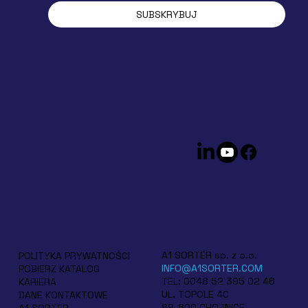
SUBSKRYBUJ
A1 SORTER sp. z o.o.
POLITYKA PRYWATNOŚCI
INFO@A1SORTER.COM
POBIERZ KATALOG
TEL: 0048 52 395 02 46
KARIERA
UL. TOPOLE 40
DANE KONTAKTOWE
89-600 CHOJNICE
A1 SORTER