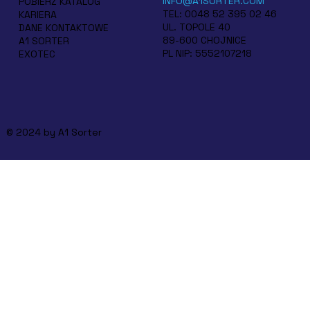
INFO@A1SORTER.COM
POBIERZ KATALOG
TEL: 0048 52 395 02 46
KARIERA
UL. TOPOLE 40
DANE KONTAKTOWE
89-600 CHOJNICE
A1 SORTER
PL NIP: 5552107218
EXOTEC
© 2024 by A1 Sorter