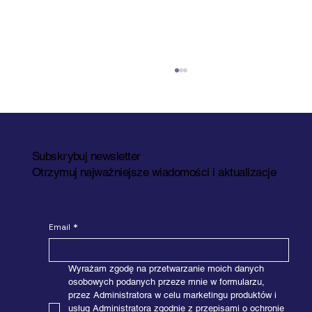
Subskrybuj newsletter
Otrzymuj najważniejsze wiadomości i aktualizacje
Email
*
LogiMAT 2026 w Stuttgarcie już za
nami
Wyrażam zgodę na przetwarzanie moich danych 
osobowych podanych przeze mnie w formularzu, 
przez Administratora w celu marketingu produktów i 
usług Administratora zgodnie z przepisami o ochronie 