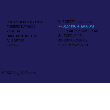
A1 SORTER sp. z o.o.
POLITYKA PRYWATNOŚCI
INFO@A1SORTER.COM
POBIERZ KATALOG
TEL: 0048 52 395 02 46
KARIERA
UL. TOPOLE 40
DANE KONTAKTOWE
89-600 CHOJNICE
A1 SORTER
PL NIP: 5552107218
EXOTEC
© 2024 by A1 Sorter