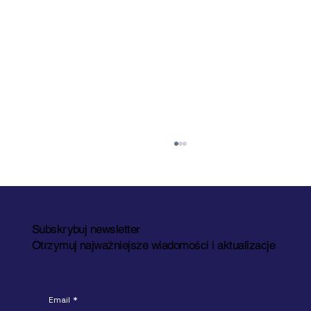
Subskrybuj newsletter
Otrzymuj najważniejsze wiadomości i aktualizacje
Email
*
A1 Sorter na targach pracy w