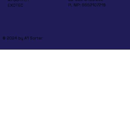
PL NIP: 5552107218
EXOTEC
© 2024 by A1 Sorter