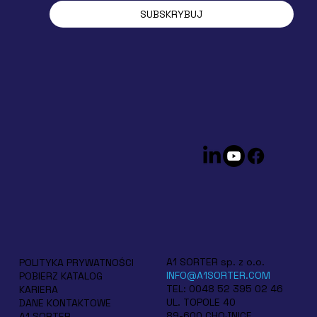
SUBSKRYBUJ
A1 SORTER sp. z o.o.
POLITYKA PRYWATNOŚCI
INFO@A1SORTER.COM
POBIERZ KATALOG
TEL: 0048 52 395 02 46
KARIERA
UL. TOPOLE 40
DANE KONTAKTOWE
89-600 CHOJNICE
A1 SORTER