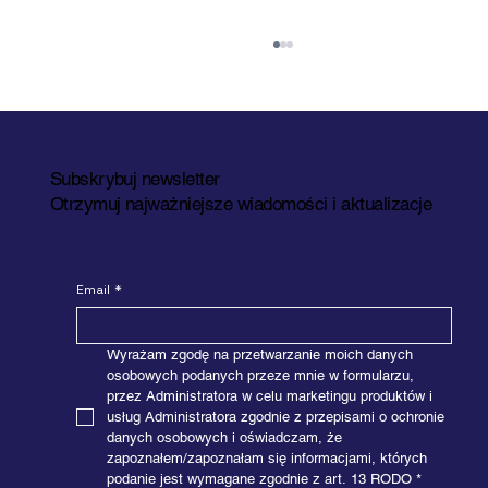
Subskrybuj newsletter
Otrzymuj najważniejsze wiadomości i aktualizacje
Email
*
LogiMAT 2026 w Stuttgarcie już za
nami
Wyrażam zgodę na przetwarzanie moich danych 
osobowych podanych przeze mnie w formularzu, 
przez Administratora w celu marketingu produktów i 
usług Administratora zgodnie z przepisami o ochronie 
danych osobowych i oświadczam, że 
zapoznałem/zapoznałam się informacjami, których 
podanie jest wymagane zgodnie z art. 13 RODO
*