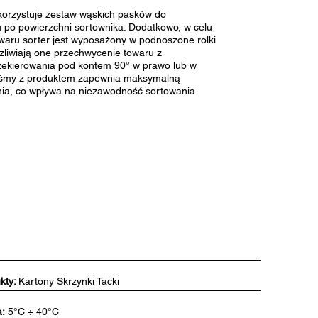
korzystuje zestaw wąskich pasków do
 po powierzchni sortownika. Dodatkowo, w celu
owaru sorter jest wyposażony w podnoszone rolki
żliwiają one przechwycenie towaru z
zekierowania pod kontem 90° w prawo lub w
 taśmy z produktem zapewnia maksymalną
ia, co wpływa na niezawodność sortowania.
kty:
Kartony Skrzynki Tacki
:
5°C ÷ 40°C