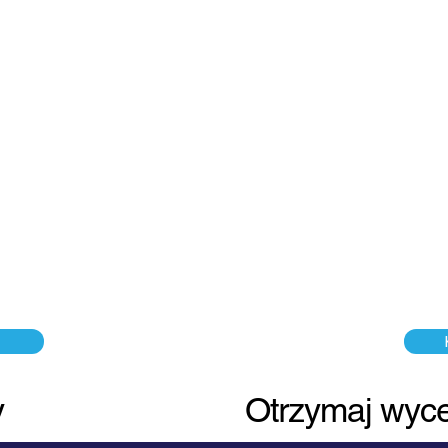
SORTERS
y
Otrzymaj wyc