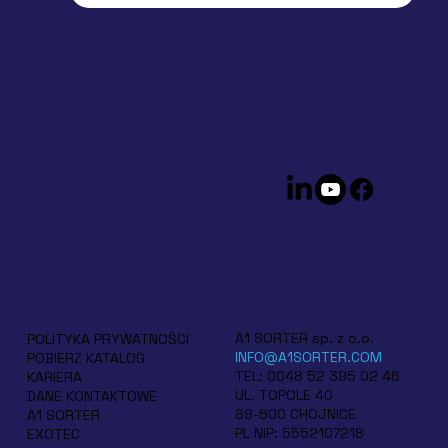
A1 SORTER sp. z o.o.
POLITYKA PRYWATNOŚCI
INFO@A1SORTER.COM
POBIERZ KATALOG
TEL: 0048 52 395 02 46
KARIERA
UL. TOPOLE 40
DANE KONTAKTOWE
89-600 CHOJNICE
A1 SORTER
PL NIP: 5552107218
EXOTEC